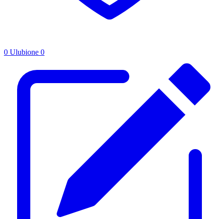
0
Ulubione
0