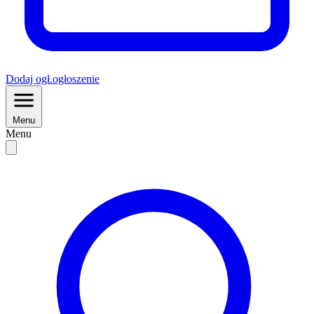
Dodaj
ogł.
ogłoszenie
Menu
Menu