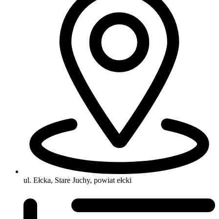
ul. Ełcka, Stare Juchy, powiat ełcki