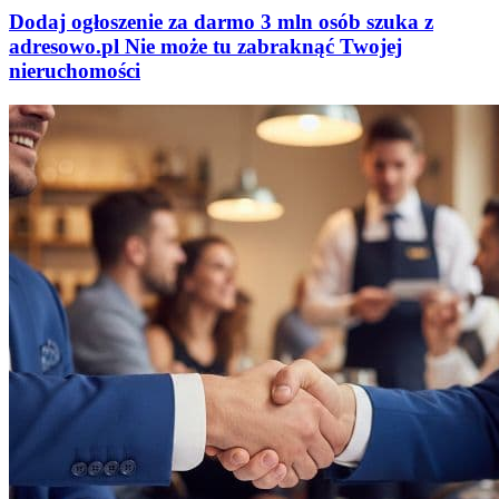
Dodaj ogłoszenie za darmo
3 mln osób szuka z
adresowo
.
pl
Nie może tu zabraknąć
Twojej
nieruchomości