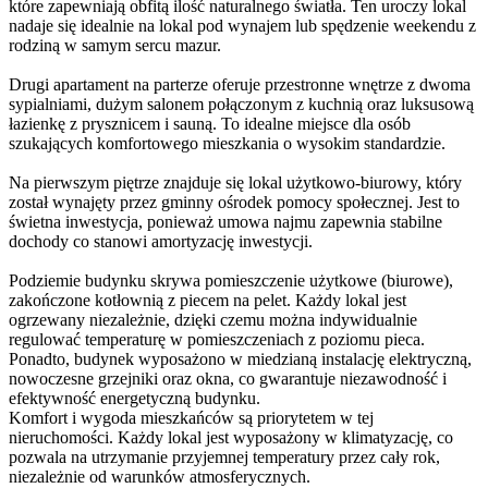
które zapewniają obfitą ilość naturalnego światła. Ten uroczy lokal
nadaje się idealnie na lokal pod wynajem lub spędzenie weekendu z
rodziną w samym sercu mazur.
Drugi apartament na parterze oferuje przestronne wnętrze z dwoma
sypialniami, dużym salonem połączonym z kuchnią oraz luksusową
łazienkę z prysznicem i sauną. To idealne miejsce dla osób
szukających komfortowego mieszkania o wysokim standardzie.
Na pierwszym piętrze znajduje się lokal użytkowo-biurowy, który
został wynajęty przez gminny ośrodek pomocy społecznej. Jest to
świetna inwestycja, ponieważ umowa najmu zapewnia stabilne
dochody co stanowi amortyzację inwestycji.
Podziemie budynku skrywa pomieszczenie użytkowe (biurowe),
zakończone kotłownią z piecem na pelet. Każdy lokal jest
ogrzewany niezależnie, dzięki czemu można indywidualnie
regulować temperaturę w pomieszczeniach z poziomu pieca.
Ponadto, budynek wyposażono w miedzianą instalację elektryczną,
nowoczesne grzejniki oraz okna, co gwarantuje niezawodność i
efektywność energetyczną budynku.
Komfort i wygoda mieszkańców są priorytetem w tej
nieruchomości. Każdy lokal jest wyposażony w klimatyzację, co
pozwala na utrzymanie przyjemnej temperatury przez cały rok,
niezależnie od warunków atmosferycznych.