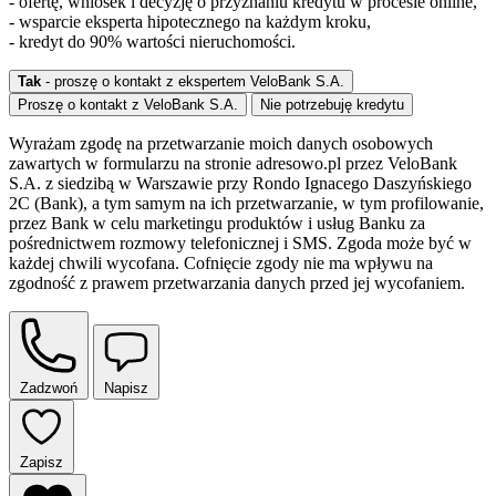
- ofertę, wniosek i decyzję o przyznaniu kredytu w procesie online,
- wsparcie eksperta hipotecznego na każdym kroku,
- kredyt do 90% wartości nieruchomości.
Tak
- proszę o kontakt z ekspertem VeloBank S.A.
Proszę o kontakt z VeloBank S.A.
Nie potrzebuję kredytu
Wyrażam zgodę na przetwarzanie moich danych osobowych
zawartych w formularzu na stronie adresowo.pl przez VeloBank
S.A. z siedzibą w Warszawie przy Rondo Ignacego Daszyńskiego
2C (Bank), a tym samym na ich przetwarzanie, w tym profilowanie,
przez Bank w celu marketingu produktów i usług Banku za
pośrednictwem rozmowy telefonicznej i SMS. Zgoda może być w
każdej chwili wycofana. Cofnięcie zgody nie ma wpływu na
zgodność z prawem przetwarzania danych przed jej wycofaniem.
Zadzwoń
Napisz
Zapisz