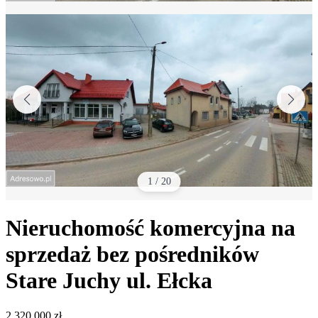
1
/
20
Nieruchomość komercyjna na
sprzedaż bez pośredników
Stare Juchy
ul. Ełcka
2 320 000
zł