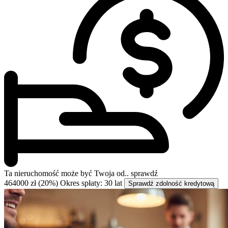
Ta nieruchomość może być
Twoja od..
sprawdź
464000 zł (20%)
Okres spłaty: 30 lat
Sprawdź zdolność kredytową