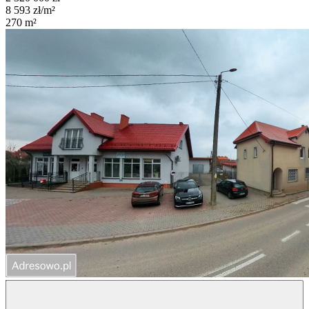
8 593
zł/m²
270
m²