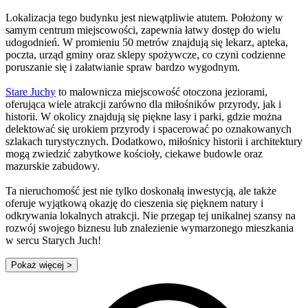
Lokalizacja tego budynku jest niewątpliwie atutem. Położony w
samym centrum miejscowości, zapewnia łatwy dostęp do wielu
udogodnień. W promieniu 50 metrów znajdują się lekarz, apteka,
poczta, urząd gminy oraz sklepy spożywcze, co czyni codzienne
poruszanie się i załatwianie spraw bardzo wygodnym.
Stare Juchy
to malownicza miejscowość otoczona jeziorami,
oferująca wiele atrakcji zarówno dla miłośników przyrody, jak i
historii. W okolicy znajdują się piękne lasy i parki, gdzie można
delektować się urokiem przyrody i spacerować po oznakowanych
szlakach turystycznych. Dodatkowo, miłośnicy historii i architektury
mogą zwiedzić zabytkowe kościoły, ciekawe budowle oraz
mazurskie zabudowy.
Ta nieruchomość jest nie tylko doskonałą inwestycją, ale także
oferuje wyjątkową okazję do cieszenia się pięknem natury i
odkrywania lokalnych atrakcji. Nie przegap tej unikalnej szansy na
rozwój swojego biznesu lub znalezienie wymarzonego mieszkania
w sercu Starych Juch!
Pokaż więcej
>