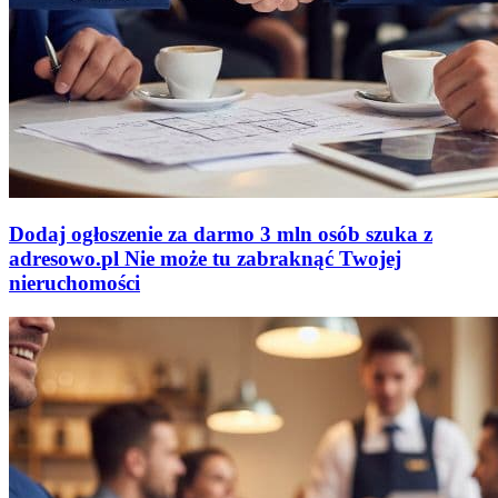
Dodaj ogłoszenie za darmo
3 mln osób szuka z
adresowo
.
pl
Nie może tu zabraknąć
Twojej
nieruchomości