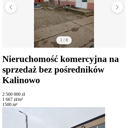
1
/
8
Nieruchomość komercyjna na
sprzedaż bez pośredników
Kalinowo
2 500 000
zł
1 667
zł/m²
1500
m²