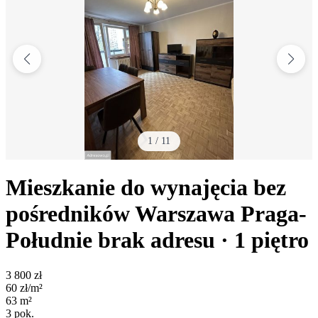
1
/
11
Mieszkanie do wynajęcia bez
pośredników
Warszawa Praga-
Południe
brak adresu
· 1
piętro
3 800
zł
60
zł/m²
63
m²
3
pok.