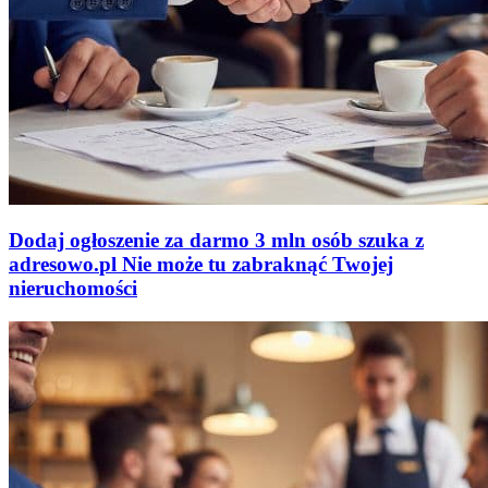
Dodaj ogłoszenie za darmo
3 mln osób szuka z
adresowo
.
pl
Nie może tu zabraknąć
Twojej
nieruchomości