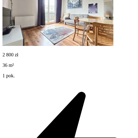
2 800
zł
36
m²
1
pok.