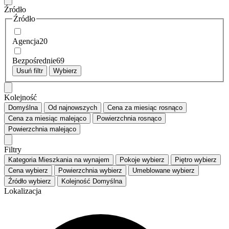
Źródło
Źródło
Agencja
20
Bezpośrednie
69
Usuń filtr
Wybierz
Kolejność
Domyślna
Od najnowszych
Cena za miesiąc
rosnąco
Cena za miesiąc
malejąco
Powierzchnia
rosnąco
Powierzchnia
malejąco
Filtry
Kategoria
Mieszkania na wynajem
Pokoje
wybierz
Piętro
wybierz
Cena
wybierz
Powierzchnia
wybierz
Umeblowane
wybierz
Źródło
wybierz
Kolejność
Domyślna
Lokalizacja