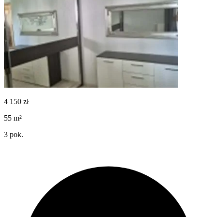
4 150
zł
55
m²
3
pok.