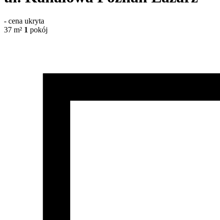
-
cena ukryta
37
m²
1
pokój