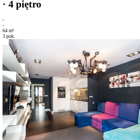
· 4
piętro
-
-
64
m²
3
pok.