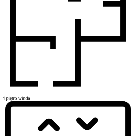
4
piętro
winda