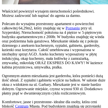
Właściciel powierzył wynajem nieruchomości pośrednikowi.
Możesz zadzwonić lub napisać do agenta za darmo.
Polecam do wynajmu przestronny apartament o powierzchni
całkowitej 64,29m2, który znajduję się w
Poznaniu
przy ul.
Szyperskiej. Nieruchomość położona na 4 piętrze w 5-piętrowym
budynku apartamentowym z 2008r. W budynku znajduję się winda
oraz podziemna hala garażowa. Mieszkanie składa się z pokoju
dziennego z aneksem kuchennym, sypialni, gabinetu, garderoby,
łazienki oraz korytarza. Całość umeblowana i wyposażona w
niezbędny sprzęt AGD. Aneks kuchenny wyposażony w płytę
indukcyjną, okap kuchenny, mała lodówkę z zamrażarką,
zmywarkę, mikrofalę ORAZ EKSPRES DO KAWY! W łazience
kabina prysznicowa, umywalka, pralka.
Ogromnym atutem mieszkania jest garderoba, która pomieści dużą
ilość ubrań. Z sypialni i gabinetu wyjście na balkon. W salonie duże
okna z widokiem na ul. Garbary. Mieszkanie jest w stanie bardzo
dobrym. Ogrzewanie miejskie, czynsz wynosi 930 zł. Dodatkowo
płatny prąd w dwumiesięcznym cyklu rozliczeniowym.
Komfortowe, jasne i przestronne- idealne dla osoby, która ceni
bliskość
Centrum
Miasta. Pod budynkiem znajdują się przystanki