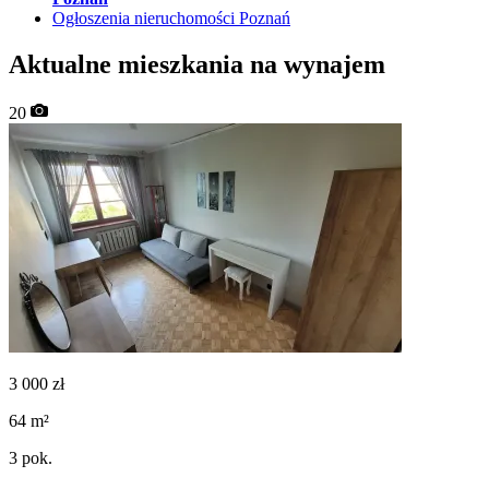
Ogłoszenia nieruchomości Poznań
Aktualne mieszkania na wynajem
20
3 000
zł
64
m²
3
pok.