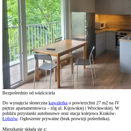
Bezpośrednio od właściciela
Do wynajęcia słoneczna
kawalerka
o powierzchni 27 m2 na IV
piętrze apartamentowca – róg ul. Kijowskiej i Wrocławskiej. W
pobliżu przystanki autobusowe oraz stacja kolejowa Kraków-
Łobzów
. Ogłoszenie prywatne (brak prowizji pośrednika).
Mieszkanie składa się z: