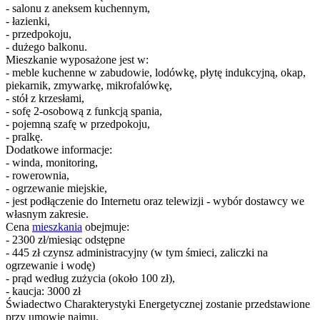
- salonu z aneksem kuchennym,
- łazienki,
- przedpokoju,
- dużego balkonu.
Mieszkanie wyposażone jest w:
- meble kuchenne w zabudowie, lodówkę, płytę indukcyjną, okap,
piekarnik, zmywarkę, mikrofalówkę,
- stół z krzesłami,
- sofę 2-osobową z funkcją spania,
- pojemną szafę w przedpokoju,
- pralkę.
Dodatkowe informacje:
- winda, monitoring,
- rowerownia,
- ogrzewanie miejskie,
- jest podłączenie do Internetu oraz telewizji - wybór dostawcy we
własnym zakresie.
Cena
mieszkania
obejmuje:
- 2300 zł/miesiąc odstępne
- 445 zł czynsz administracyjny (w tym śmieci, zaliczki na
ogrzewanie i wodę)
- prąd według zużycia (około 100 zł),
- kaucja: 3000 zł
Świadectwo Charakterystyki Energetycznej zostanie przedstawione
przy umowie najmu.