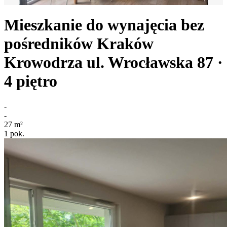
Mieszkanie do wynajęcia bez
pośredników
Kraków
Krowodrza
ul. Wrocławska 87
·
4
piętro
-
-
27
m²
1
pok.