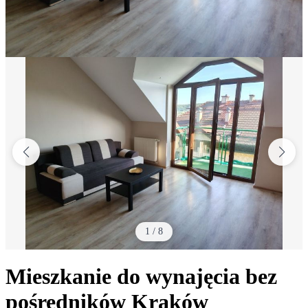
1
/
8
Mieszkanie do wynajęcia bez
pośredników
Kraków