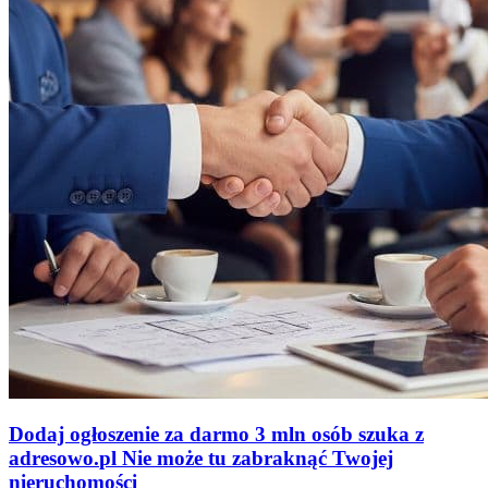
Dodaj ogłoszenie za darmo
3 mln osób szuka z
adresowo
.
pl
Nie może tu zabraknąć
Twojej
nieruchomości