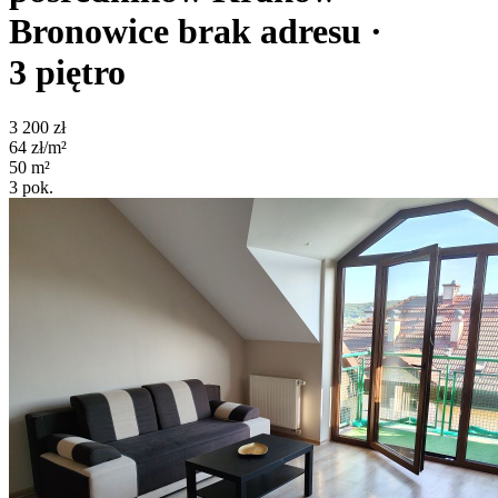
Bronowice
brak adresu
·
3
piętro
3 200
zł
64
zł/m²
50
m²
3
pok.