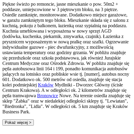
Piękne świeżo po remoncie, jasne mieszkanie o pow. 50m2 +
poddasze, umiejscowione w 3 piętrowym bloku, na 3 piętrze.
Osiedle zamknięte, monitorowane. Dodatkowo miejsce garażowe,
w garażu zamkniętym tego bloku. Mieszkanie składa się z salonu z
kuchnią, pokoju z balkonem, łazienką oraz sypialnią na poddaszu.
Kuchnia umeblowana i wyposażena w nowy sprzęt AGD
(lodówka, kuchenka, piekarnik, zmywarka, czajnik). Łazienka z
prysznicem wyposażenym w nową pralkę oraz szafki. Ogrzewanie
indywidualne gazowe - piec dwufunkcyjny, z możliwością
ustawiania temperatury oraz godziny grzania. W pobliżu znajduje
się przedszkole oraz szkoła podstawowa, jak również Jurajskie
Centrum Medyczne oraz Ośrodek Zdrowia. W pobliżu znajduje się
pętla autobusowa linii 164 i 199, ponadto komunikacja autobusów
jadących na lotnisko oraz pobliskie wsie tj. [numer], autobus nocny
601. Dodatkowo ok. 500 metrów od osiedla, znajduje się stacja
kolei podmiejskiej
Kraków
Mydlniki - Dworzec Główny (ścisłe
Centrum Krakowa). A w odległości ok. 2 kilometrów znajduje się
pętla tramwajowa
Bronowice
Nowe. Na terenie osiedla znajduje się
sklep "Żabka" oraz w niedalekiej odległości sklepy tj. "Lewiatan",
"Biedronka", "Lidla". W odległości ok. 5 km znajduje się Kraków
Business Park.
Pokaż więcej
>