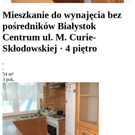
Mieszkanie do wynajęcia bez
pośredników
Białystok
Centrum
ul. M. Curie-
Skłodowskiej
· 4
piętro
-
-
54
m²
3
pok.