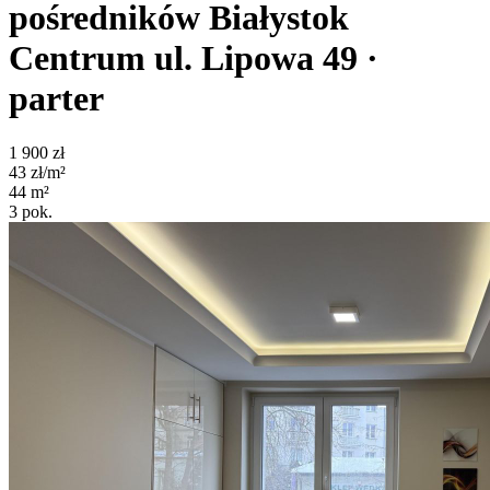
pośredników
Białystok
Centrum
ul. Lipowa 49
·
parter
1 900
zł
43
zł/m²
44
m²
3
pok.