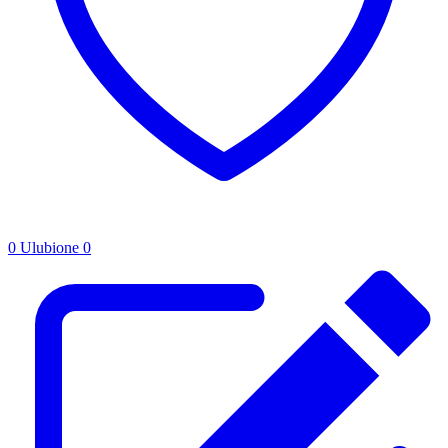
0
Ulubione
0