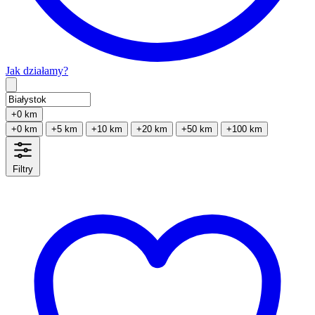
Jak działamy?
Type 2 or more characters for results.
+0 km
+0 km
+5 km
+10 km
+20 km
+50 km
+100 km
Filtry