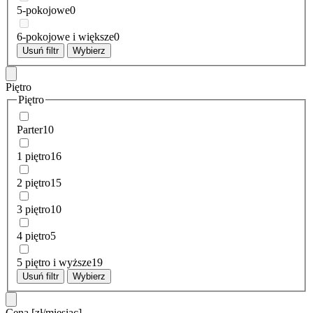
5-pokojowe
0
6-pokojowe i większe
0
Usuń filtr
Wybierz
Piętro
Piętro
Parter
10
1 piętro
16
2 piętro
15
3 piętro
10
4 piętro
5
5 piętro i wyższe
19
Usuń filtr
Wybierz
Cena
[zł/miesiąc]