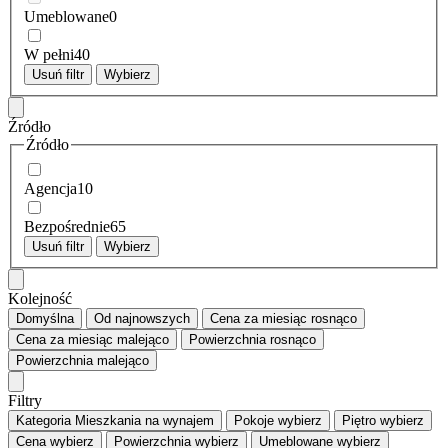
Umeblowane
0
W pełni
40
Usuń filtr
Wybierz
Źródło
Źródło
Agencja
10
Bezpośrednie
65
Usuń filtr
Wybierz
Kolejność
Domyślna
Od najnowszych
Cena za miesiąc
rosnąco
Cena za miesiąc
malejąco
Powierzchnia
rosnąco
Powierzchnia
malejąco
Filtry
Kategoria
Mieszkania na wynajem
Pokoje
wybierz
Piętro
wybierz
Cena
wybierz
Powierzchnia
wybierz
Umeblowane
wybierz