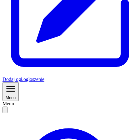
Dodaj
ogł.
ogłoszenie
Menu
Menu