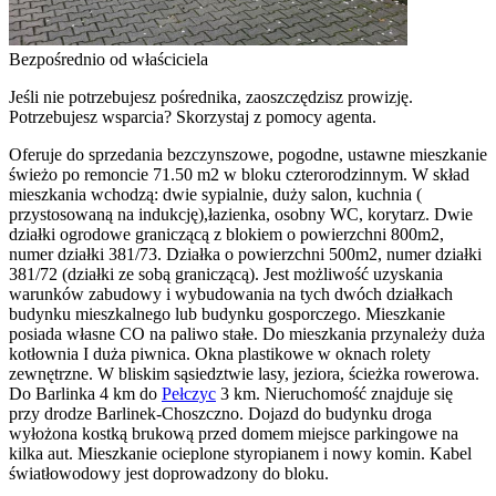
Bezpośrednio od właściciela
Jeśli nie potrzebujesz pośrednika, zaoszczędzisz prowizję.
Potrzebujesz wsparcia? Skorzystaj z pomocy agenta.
Oferuje do sprzedania bezczynszowe, pogodne, ustawne mieszkanie
świeżo po remoncie 71.50 m2 w bloku czterorodzinnym. W skład
mieszkania wchodzą: dwie sypialnie, duży salon, kuchnia (
przystosowaną na indukcję),łazienka, osobny WC, korytarz. Dwie
działki ogrodowe graniczącą z blokiem o powierzchni 800m2,
numer działki 381/73. Działka o powierzchni 500m2, numer działki
381/72 (działki ze sobą graniczącą). Jest możliwość uzyskania
warunków zabudowy i wybudowania na tych dwóch działkach
budynku mieszkalnego lub budynku gosporczego. Mieszkanie
posiada własne CO na paliwo stałe. Do mieszkania przynależy duża
kotłownia I duża piwnica. Okna plastikowe w oknach rolety
zewnętrzne. W bliskim sąsiedztwie lasy, jeziora, ścieżka rowerowa.
Do Barlinka 4 km do
Pełczyc
3 km. Nieruchomość znajduje się
przy drodze Barlinek-Choszczno. Dojazd do budynku droga
wyłożona kostką brukową przed domem miejsce parkingowe na
kilka aut. Mieszkanie ocieplone styropianem i nowy komin. Kabel
światłowodowy jest doprowadzony do bloku.