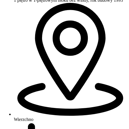
1 piętro w 1-piętrowym bloku
bez windy, rok budowy 1993
Wierzchno