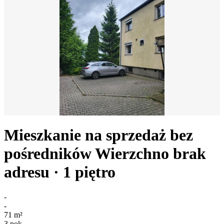
Mieszkanie na sprzedaż bez
pośredników
Wierzchno
brak
adresu
· 1
piętro
-
-
71
m²
3
pok.