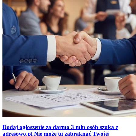
Dodaj ogłoszenie za darmo
3 mln osób szuka z
adresowo
.
pl
Nie może tu zabraknąć
Twojej