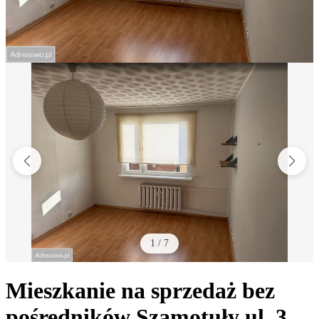
1
/
7
Mieszkanie na sprzedaż bez
pośredników
Szamotuły
ul. 3