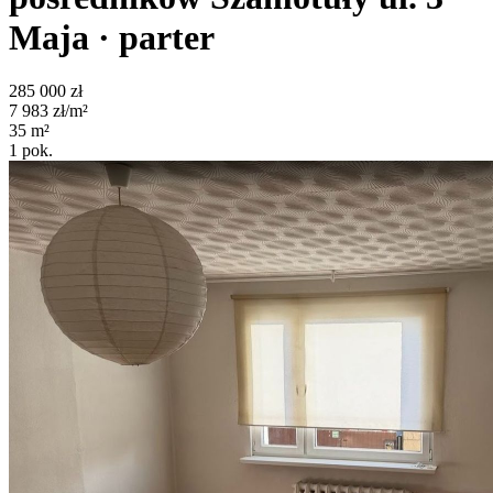
Maja
· parter
285 000
zł
7 983
zł/m²
35
m²
1
pok.