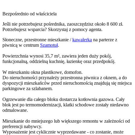
Bezpośrednio od właściciela
Jeśli nie potrzebujesz pośrednika, zaoszczędzisz około 8 600 zł.
Potrzebujesz wsparcia? Skorzystaj z pomocy agenta.
Słoneczne, przestronne mieszkanie /
kawalerka
na parterze z
piwnicą w centrum
Szamotuł
.
Powierzchnia wynosi 35,7 m², zawiera jeden duży pokój,
funkcjonalną, oddzielną kuchnię, łazienkę oraz przedpokój.
W mieszkaniu okna plastikowe, domofon.
Do nieruchomości przynależy przestronna piwnica z oknem, a do
dyspozycji mieszkańców przed nieruchomością znajdują się miejsca
parkingowe za szlabanem.
Ogrzewanie dla całego bloku dostarcza kotłownia gazowa. Cały
blok jest po termomodernizacji, klatki schodowe zostały niedawno
odmalowane.
Mieszkanie do mniejszego lub większego remontu w zależności od
preferencji nabywcy.
Wyposażenie jest cyklicznie wyprzedawane - co zostanie, może