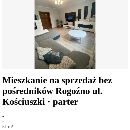
Mieszkanie na sprzedaż bez
pośredników
Rogoźno
ul.
Kościuszki
· parter
-
-
81
m²