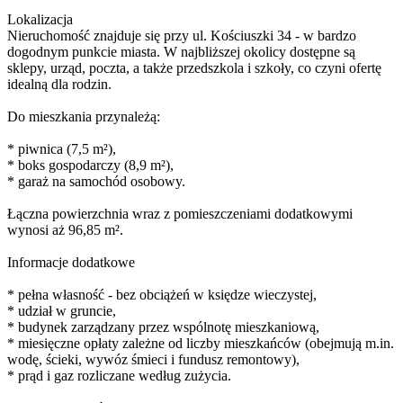
Lokalizacja
Nieruchomość znajduje się przy ul. Kościuszki 34 - w bardzo
dogodnym punkcie miasta. W najbliższej okolicy dostępne są
sklepy, urząd, poczta, a także przedszkola i szkoły, co czyni ofertę
idealną dla rodzin.
Do mieszkania przynależą:
* piwnica (7,5 m²),
* boks gospodarczy (8,9 m²),
* garaż na samochód osobowy.
Łączna powierzchnia wraz z pomieszczeniami dodatkowymi
wynosi aż 96,85 m².
Informacje dodatkowe
* pełna własność - bez obciążeń w księdze wieczystej,
* udział w gruncie,
* budynek zarządzany przez wspólnotę mieszkaniową,
* miesięczne opłaty zależne od liczby mieszkańców (obejmują m.in.
wodę, ścieki, wywóz śmieci i fundusz remontowy),
* prąd i gaz rozliczane według zużycia.