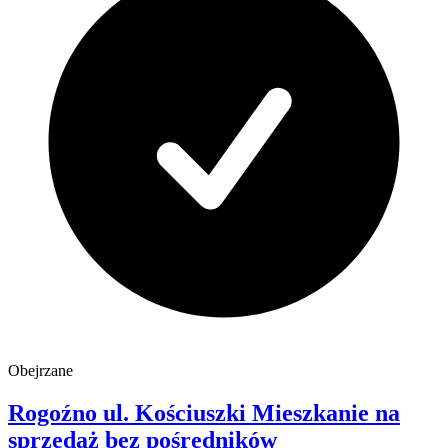
Obejrzane
Rogoźno
ul. Kościuszki
Mieszkanie na
sprzedaż
bez pośredników