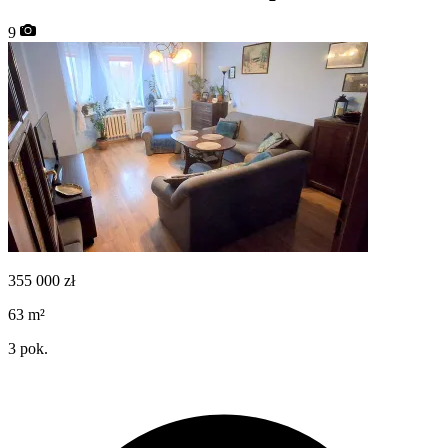
9
355 000
zł
63
m²
3
pok.