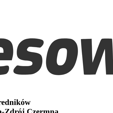
średników
-Zdrój Czermna