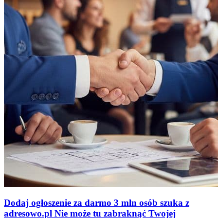
Dodaj ogłoszenie za darmo
3 mln osób szuka z
adresowo
.
pl
Nie może tu zabraknąć
Twojej