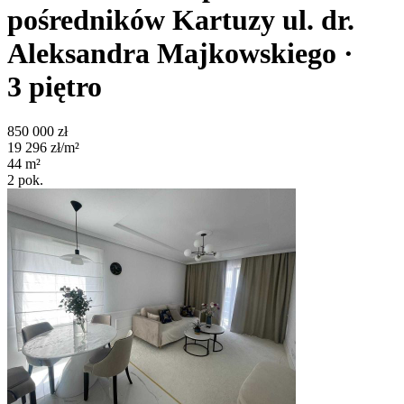
pośredników
Kartuzy
ul. dr.
Aleksandra Majkowskiego
·
3
piętro
850 000
zł
19 296
zł/m²
44
m²
2
pok.