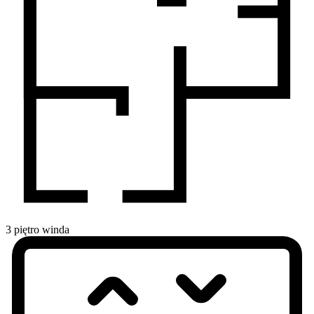
3
piętro
winda