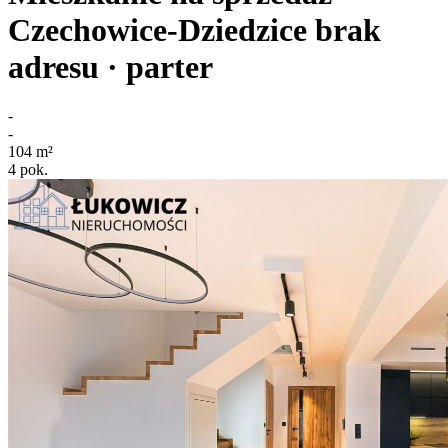
Czechowice-Dziedzice
brak
adresu
· parter
-
-
104
m²
4
pok.