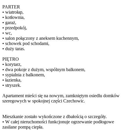
PARTER
• wiatrołap,
• kotłownia,
• garaż,
• przedpokój,
• wc,
• salon połączony z aneksem kuchennym,
• schowek pod schodami,
• duży taras.
PIĘTRO
• korytarz,
• dwa pokoje z dużym, wspólnym balkonem,
• sypialnia z balkonem,
• łazienka,
• stryszek.
Apartament mieści się na nowym, zamkniętym osiedlu domków
szeregowych w spokojnej części Czechowic.
Mieszkanie zostało wykończone z dbałością o szczegóły.
• W całej nieruchomości funkcjonuje ogrzewanie podłogowe
zasilane pompą ciepła.