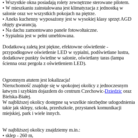
• Wszystkie okna posiadają rolety zewnętrzne sterowane pilotem.
• W mieszkaniu zainstalowana jest klimatyzacja z jednostką w
salonie oraz we wszystkich pokojach na piętrze.
• Aneks kuchenny wyposażony jest w wysokiej klasy sprzęt AGD
objęty gwarancją.
• Na dachu zamontowano panele fotowoltaiczne.
• Sypialnia jest w pełni umeblowana.
Dodatkową zaletą jest piękne, efektowne oświetlenie -
przypodłogowe oświetlenie LED w sypialni, podświetlane lustra,
dodatkowe punkty świetlne w salonie, oświetlany taras (lampa
ścienna oraz pergola z oświetleniem LED).
Ogromnym atutem jest lokalizacja!
Nieruchomość znajduje się w spokojnej okolicy z jednoczesnym
łatwym i szybkim dojazdem do centrum Czechowic-
Dziedzic
oraz
Bielska-Białej.
W najbliższej okolicy dostępne są wszelkie niezbędne udogodnienia
takie jak sklepy, szkoła, przedszkole, przystanek komunikacji
miejskiej, park i wiele innych.
W najbliższej okolicy znajdziemy m.in.:
• sklep - 260 m,