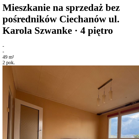
Mieszkanie na sprzedaż bez
pośredników
Ciechanów
ul.
Karola Szwanke
· 4
piętro
-
-
49
m²
2
pok.