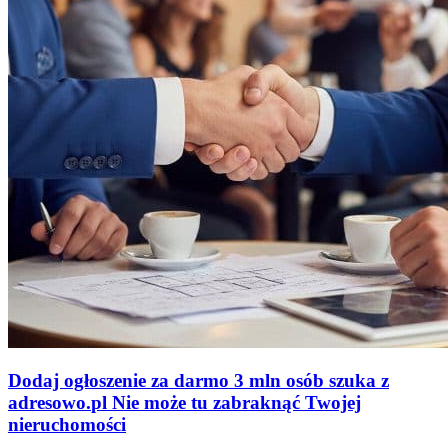
Dodaj ogłoszenie za darmo
3 mln osób szuka z
adresowo
.
pl
Nie może tu zabraknąć
Twojej
nieruchomości