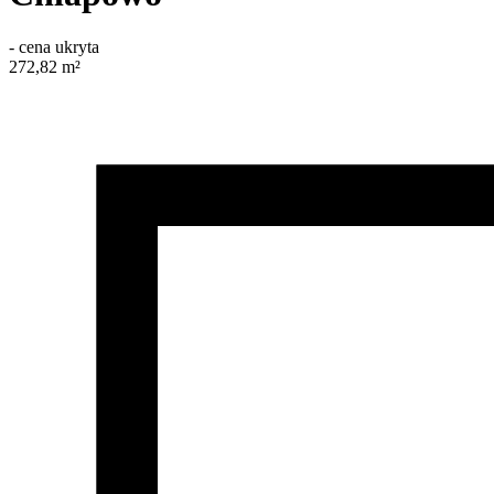
-
cena ukryta
272,82
m²