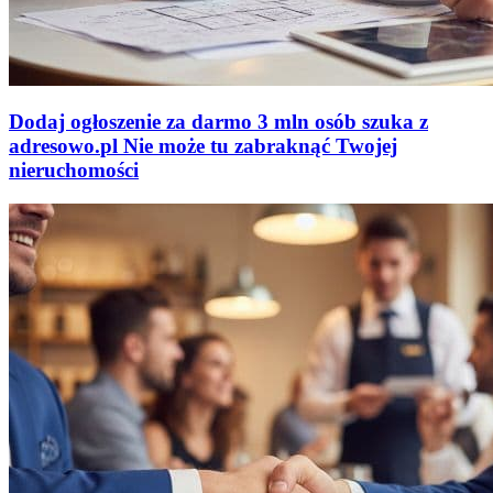
Dodaj ogłoszenie za darmo
3 mln osób szuka z
adresowo
.
pl
Nie może tu zabraknąć
Twojej
nieruchomości