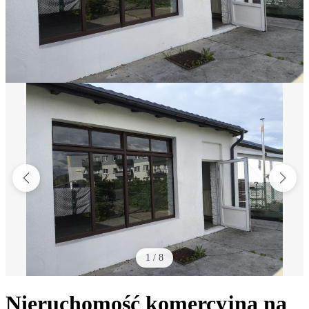
1
/
8
Nieruchomość komercyjna na