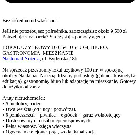
Bezpośrednio od właściciela
Jeśli nie potrzebujesz pośrednika, zaoszczędzisz około 9 500 zł.
Potrzebujesz wsparcia? Skorzystaj z pomocy agenta.
LOKAL UŻYTKOWY 100 m² - USŁUGI, BIURO,
GASTRONOMIA, MIESZKANIE
Nakło nad Notecią
, ul. Bydgoska 18b
Na sprzedaż przestronny lokal użytkowy 100 m² w spokojnej
okolicy Nakła nad Notecią. Idealny pod usługi (gabinet, kosmetyka,
edukacja), gastronomię, biuro lub adaptację na mieszkanie. Gotowy
do użytku od zaraz.
Atuty nieruchomości:
• Stan dobry, parter.
• Dwa wejścia (od ulicy i podwórza).
• 6 pomieszczeń + piwnica + ogródek + garaż wolnostojący.
• Dostosowany dla osób niepełnosprawnych.
• Pełna własność, księga wieczysta.
• Ogrzewanie olejowe, prąd, woda, kanalizacja.