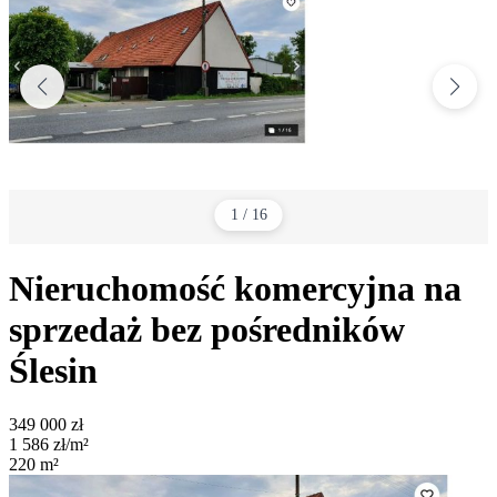
1
/
16
Nieruchomość komercyjna na
sprzedaż bez pośredników
Ślesin
349 000
zł
1 586
zł/m²
220
m²