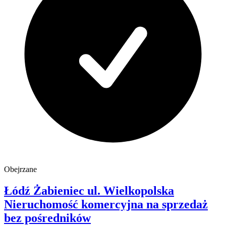
Obejrzane
Łódź Żabieniec
ul. Wielkopolska
Nieruchomość komercyjna na sprzedaż
bez pośredników