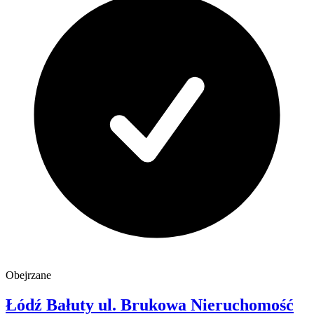
Obejrzane
Łódź Bałuty
ul. Brukowa
Nieruchomość