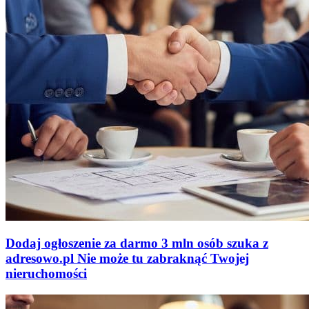
Dodaj ogłoszenie za darmo
3 mln osób szuka z
adresowo
.
pl
Nie może tu zabraknąć
Twojej
nieruchomości