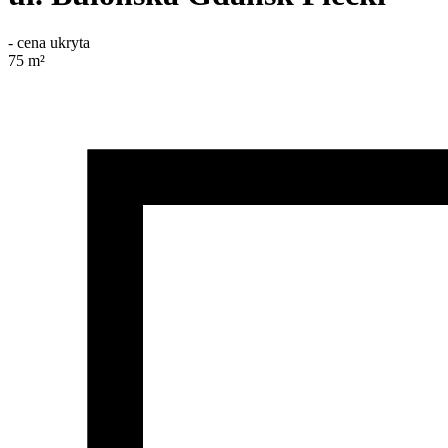
-
cena ukryta
75
m²