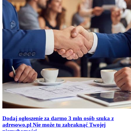
Dodaj ogłoszenie za darmo
3 mln osób szuka z
adresowo
.
pl
Nie może tu zabraknąć
Twojej