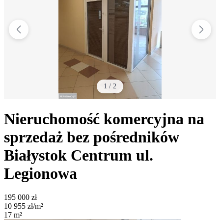
1
/
2
Nieruchomość komercyjna na
sprzedaż bez pośredników
Białystok Centrum
ul.
Legionowa
195 000
zł
10 955
zł/m²
17
m²