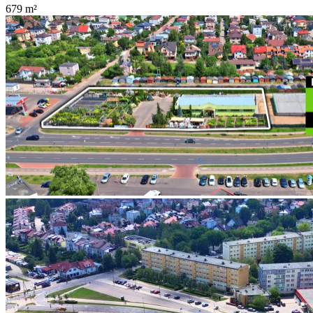
679
m²