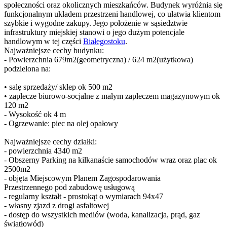
społeczności oraz okolicznych mieszkańców. Budynek wyróżnia się
funkcjonalnym układem przestrzeni handlowej, co ułatwia klientom
szybkie i wygodne zakupy. Jego położenie w sąsiedztwie
infrastruktury miejskiej stanowi o jego dużym potencjale
handlowym w tej części
Białegostoku
.
Najważniejsze cechy budynku:
- Powierzchnia 679m2(geometryczna) / 624 m2(użytkowa)
podzielona na:
• salę sprzedaży/ sklep ok 500 m2
• zaplecze biurowo-socjalne z małym zapleczem magazynowym ok
120 m2
- Wysokość ok 4 m
- Ogrzewanie: piec na olej opałowy
Najważniejsze cechy działki:
- powierzchnia 4340 m2
- Obszerny Parking na kilkanaście samochodów wraz oraz plac ok
2500m2
- objęta Miejscowym Planem Zagospodarowania
Przestrzennego pod zabudowę usługową
- regularny kształt - prostokąt o wymiarach 94x47
- własny zjazd z drogi asfaltowej
- dostęp do wszystkich mediów (woda, kanalizacja, prąd, gaz
światłowód)