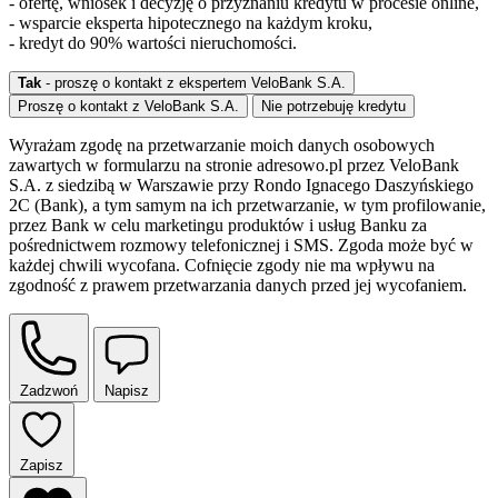
- ofertę, wniosek i decyzję o przyznaniu kredytu w procesie online,
- wsparcie eksperta hipotecznego na każdym kroku,
- kredyt do 90% wartości nieruchomości.
Tak
- proszę o kontakt z ekspertem VeloBank S.A.
Proszę o kontakt z VeloBank S.A.
Nie potrzebuję kredytu
Wyrażam zgodę na przetwarzanie moich danych osobowych
zawartych w formularzu na stronie adresowo.pl przez VeloBank
S.A. z siedzibą w Warszawie przy Rondo Ignacego Daszyńskiego
2C (Bank), a tym samym na ich przetwarzanie, w tym profilowanie,
przez Bank w celu marketingu produktów i usług Banku za
pośrednictwem rozmowy telefonicznej i SMS. Zgoda może być w
każdej chwili wycofana. Cofnięcie zgody nie ma wpływu na
zgodność z prawem przetwarzania danych przed jej wycofaniem.
Zadzwoń
Napisz
Zapisz