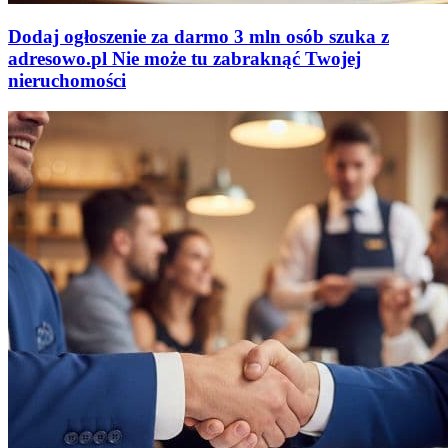
Dodaj ogłoszenie za darmo
3 mln osób szuka z
adresowo
.
pl
Nie może tu zabraknąć
Twojej
nieruchomości