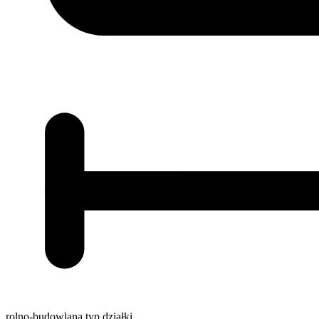
rolno-budowlana
typ działki