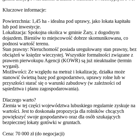
Kluczowe informacje:
Powierzchnia: 1,45 ha - idealna pod uprawy, jako lokata kapitału
lub pod inwestycje.
Lokalizacja: Spokojna okolica w gminie Żary, z dogodnym
dojazdem. Bieniów to miejscowość dobrze skomunikowana, co
podnosi wartość terenu.
Stan prawny: Nieruchomość posiada uregulowany stan prawny, bez
obciążeń w księdze wieczystej. Wszystkie formalności związane z
prawem pierwokupu Agencji (KOWR) są już nieaktualne (termin
wygasł).
Możliwości: Ze względu na metraż i lokalizację, działka może
stanowić świetną bazę pod gospodarstwo, uprawy rolne lub w
przyszłości starać się o warunki zabudowy (w zależności od
sąsiedztwa i planu zagospodarowania).
Dlaczego warto?
Ziemia w tej części województwa lubuskiego regularnie zyskuje na
wartości. Jest to doskonała propozycja dla rolników chcących
powiększyć swoje gospodarstwo oraz dla osób szukających
bezpiecznej lokaty gotówki w gruntach.
Cena: 70 000 zł (do negocjacji)