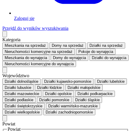
Zaloguj się
Przejdź do wyników wyszukiwania
Kategoria
Mieszkania
na sprzedaż
Domy
na sprzedaż
Działki
na sprzedaż
Nieruchomości komercyjne
na sprzedaż
Pokoje
do wynajęcia
Mieszkania
do wynajęcia
Domy
do wynajęcia
Działki
do wynajęcia
Nieruchomości komercyjne
do wynajęcia
Województwo
Działki dolnośląskie
Działki kujawsko-pomorskie
Działki lubelskie
Działki lubuskie
Działki łódzkie
Działki małopolskie
Działki mazowieckie
Działki opolskie
Działki podkarpackie
Działki podlaskie
Działki pomorskie
Działki śląskie
Działki świętokrzyskie
Działki warmińsko-mazurskie
Działki wielkopolskie
Działki zachodniopomorskie
Powiat
Powiat