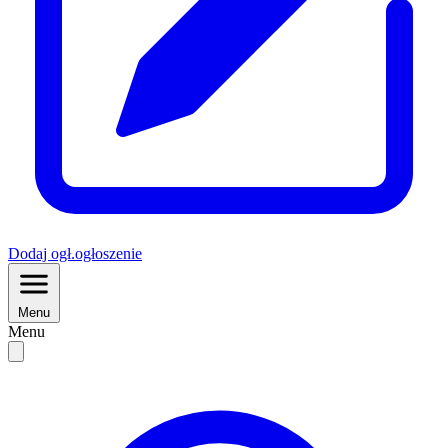
Dodaj
ogł.
ogłoszenie
Menu
Menu