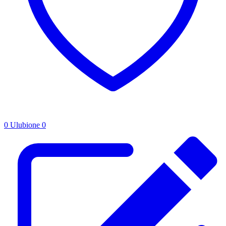
0
Ulubione
0