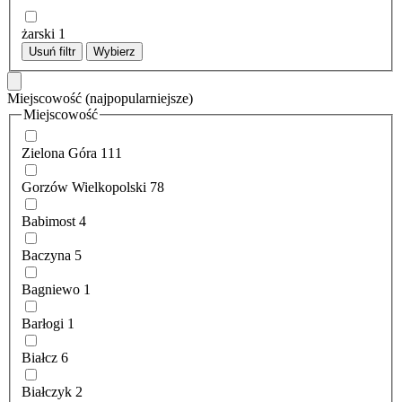
żarski
1
Usuń filtr
Wybierz
Miejscowość
(najpopularniejsze)
Miejscowość
Zielona Góra
111
Gorzów Wielkopolski
78
Babimost
4
Baczyna
5
Bagniewo
1
Barłogi
1
Białcz
6
Białczyk
2