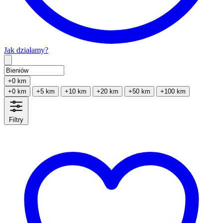
Jak działamy?
Type 2 or more characters for results.
+0 km
+0 km
+5 km
+10 km
+20 km
+50 km
+100 km
Filtry