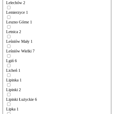
Lelechów
2
Lemierzyce
1
Leszno Górne
1
Letnica
2
Leśniów Mały
1
Leśniów Wielki
7
Lgiń
6
Licheń
1
Lipinka
1
Lipinki
2
Lipinki Łużyckie
6
Lipka
1