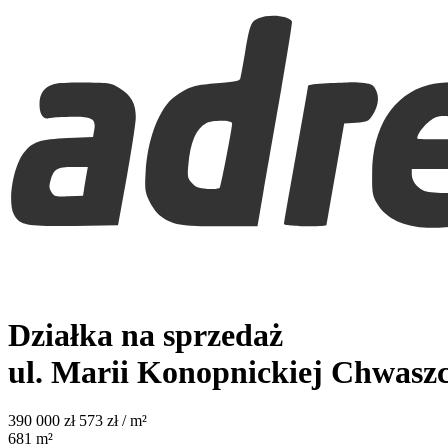
Działka na sprzedaż
ul. Marii Konopnickiej
Chwasz
390 000
zł
573 zł / m²
681
m²