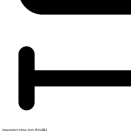
inwestycyjna
typ działki