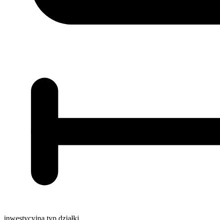
inwestycyjna
typ działki