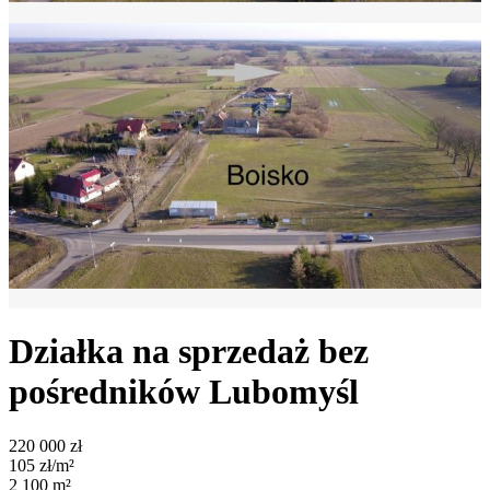
Działka na sprzedaż bez
pośredników
Lubomyśl
220 000
zł
105
zł/m²
2 100
m²