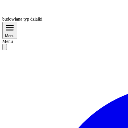
budowlana
typ działki
Menu
Menu