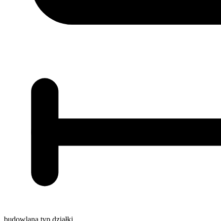
budowlana
typ działki