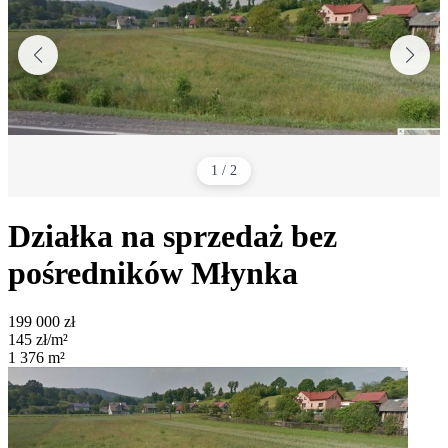
1
/
2
Działka na sprzedaż bez
pośredników
Młynka
199 000
zł
145
zł/m²
1 376
m²