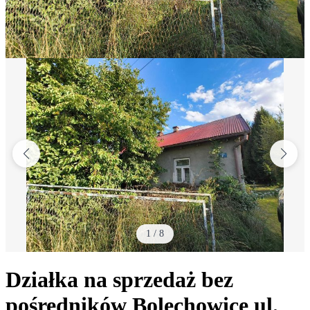
1
/
8
Działka na sprzedaż bez
pośredników
Bolechowice
ul.