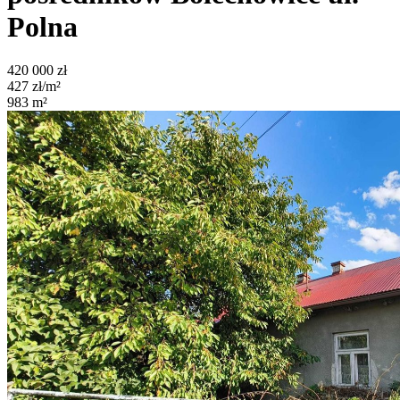
Polna
420 000
zł
427
zł/m²
983
m²