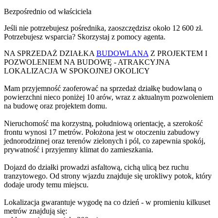
Bezpośrednio od właściciela
Jeśli nie potrzebujesz pośrednika, zaoszczędzisz około 12 600 zł.
Potrzebujesz wsparcia? Skorzystaj z pomocy agenta.
NA SPRZEDAŻ DZIAŁKA
BUDOWLANA
Z PROJEKTEM I
POZWOLENIEM NA BUDOWĘ - ATRAKCYJNA
LOKALIZACJA W SPOKOJNEJ OKOLICY
Mam przyjemność zaoferować na sprzedaż działkę budowlaną o
powierzchni nieco poniżej 10 arów, wraz z aktualnym pozwoleniem
na budowę oraz projektem domu.
Nieruchomość ma korzystną, południową orientację, a szerokość
frontu wynosi 17 metrów. Położona jest w otoczeniu zabudowy
jednorodzinnej oraz terenów zielonych i pól, co zapewnia spokój,
prywatność i przyjemny klimat do zamieszkania.
Dojazd do działki prowadzi asfaltową, cichą ulicą bez ruchu
tranzytowego. Od strony wjazdu znajduje się urokliwy potok, który
dodaje urody temu miejscu.
Lokalizacja gwarantuje wygodę na co dzień - w promieniu kilkuset
metrów znajdują się: