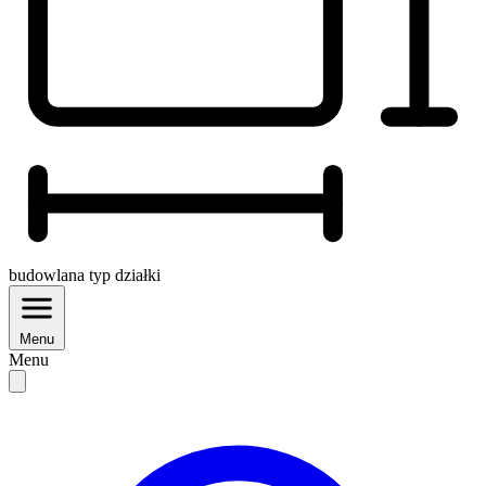
budowlana
typ działki
Menu
Menu