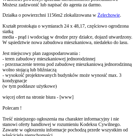
Możesz zadzwonić lub napisać do agenta za darmo.
Działka o powierzchni 1156m2 zlokalizowana w
Żelechowie
.
Kształt prostokąta o wymiarach 24 x 48,17, częściowo ogrodzona
siatką
media - prąd i wodociąg w drodze przy działce, dojazd utwardzony.
W sąsiedztwie nowa zabudowa mieszkaniowa, niedaleko do lasu.
Jest miejscowy plan zagospodarowania :
- teren zabudowy mieszkaniowej jednorodzinnej
- przeznaczenie terenu pod zabudowę mieszkaniową jednorodzinną
wolno stojącą lub bliźniaczą
- wysokość projektowanych budynków może wynosić max. 3
kondygnacje
(w tym poddasze użytkowe)
więcej ofert na stronie biura - [www]
Polecam !
Treść niniejszego ogłoszenia ma charakter informacyjny i nie
stanowi oferty handlowej w rozumieniu Kodeksu Cywilnego.
Zawarte w ogłoszeniu informacje pochodzą przede wszystkim od
właściciela nieruchomości.