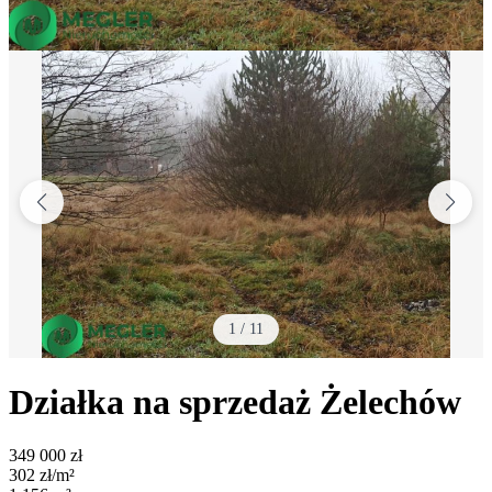
1
/
11
Działka na sprzedaż
Żelechów
349 000
zł
302
zł/m²