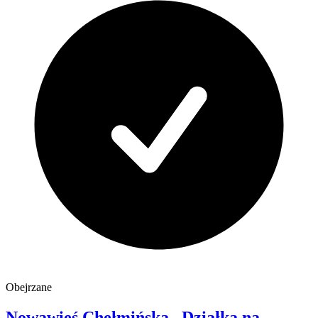
Obejrzane
Nowawieś Chełmińska
Działka na