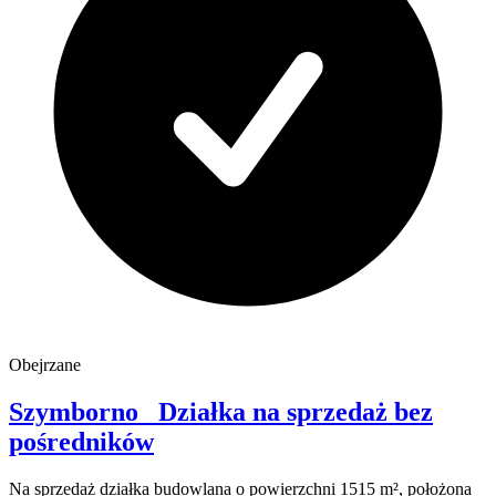
Obejrzane
Szymborno
Działka na sprzedaż
bez
pośredników
Na sprzedaż działka budowlana o powierzchni 1515 m², położona