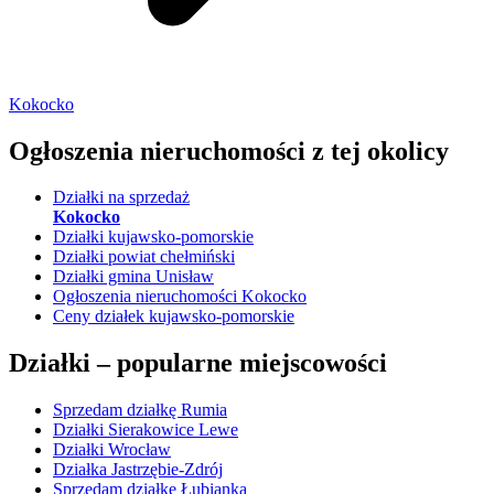
Kokocko
Ogłoszenia nieruchomości
z tej okolicy
Działki na sprzedaż
Kokocko
Działki kujawsko-pomorskie
Działki powiat chełmiński
Działki gmina Unisław
Ogłoszenia nieruchomości Kokocko
Ceny działek kujawsko-pomorskie
Działki –
popularne miejscowości
Sprzedam działkę Rumia
Działki Sierakowice Lewe
Działki Wrocław
Działka Jastrzębie-Zdrój
Sprzedam działkę Łubianka