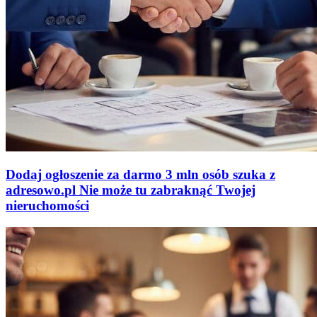
Dodaj ogłoszenie za darmo
3 mln osób szuka z
adresowo
.
pl
Nie może tu zabraknąć
Twojej
nieruchomości