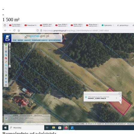
-
-
1 500
m²
Bezpośrednio od właściciela