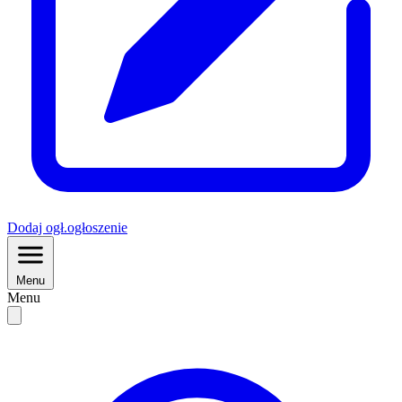
Dodaj
ogł.
ogłoszenie
Menu
Menu