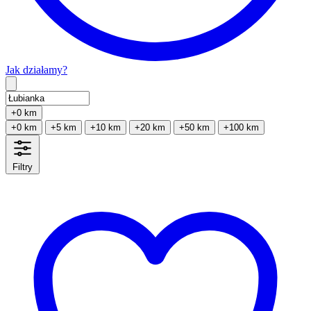
Jak działamy?
Type 2 or more characters for results.
+0 km
+0 km
+5 km
+10 km
+20 km
+50 km
+100 km
Filtry