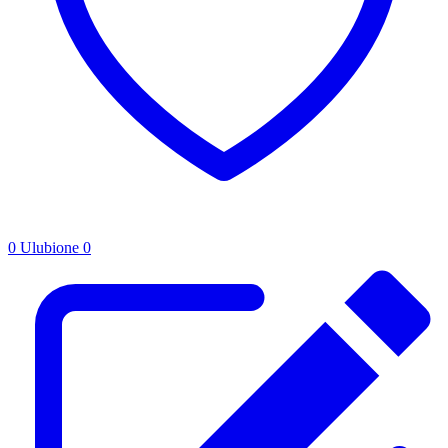
0
Ulubione
0