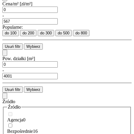
Cena/m²
[zł/m²]
-
Popularne:
do 100
do 200
do 300
do 500
do 800
Usuń filtr
Wybierz
Pow. działki
[m²]
-
Usuń filtr
Wybierz
Źródło
Źródło
Agencja
0
Bezpośrednie
16