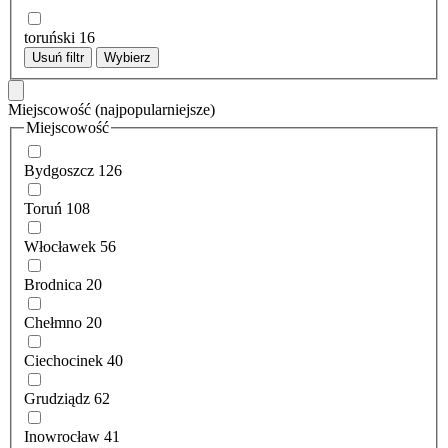
toruński
16
Usuń filtr
Wybierz
Miejscowość
(najpopularniejsze)
Miejscowość
Bydgoszcz
126
Toruń
108
Włocławek
56
Brodnica
20
Chełmno
20
Ciechocinek
40
Grudziądz
62
Inowrocław
41