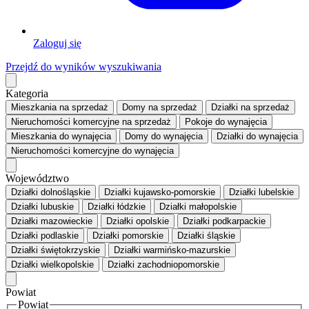
Zaloguj się
Przejdź do wyników wyszukiwania
Kategoria
Mieszkania
na sprzedaż
Domy
na sprzedaż
Działki
na sprzedaż
Nieruchomości komercyjne
na sprzedaż
Pokoje
do wynajęcia
Mieszkania
do wynajęcia
Domy
do wynajęcia
Działki
do wynajęcia
Nieruchomości komercyjne
do wynajęcia
Województwo
Działki dolnośląskie
Działki kujawsko-pomorskie
Działki lubelskie
Działki lubuskie
Działki łódzkie
Działki małopolskie
Działki mazowieckie
Działki opolskie
Działki podkarpackie
Działki podlaskie
Działki pomorskie
Działki śląskie
Działki świętokrzyskie
Działki warmińsko-mazurskie
Działki wielkopolskie
Działki zachodniopomorskie
Powiat
Powiat