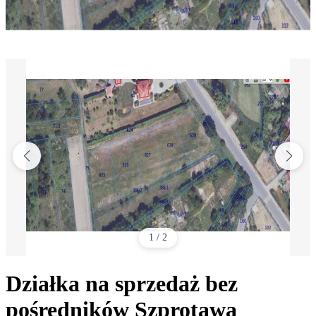
1
/
2
Działka na sprzedaż bez
pośredników
Szprotawa