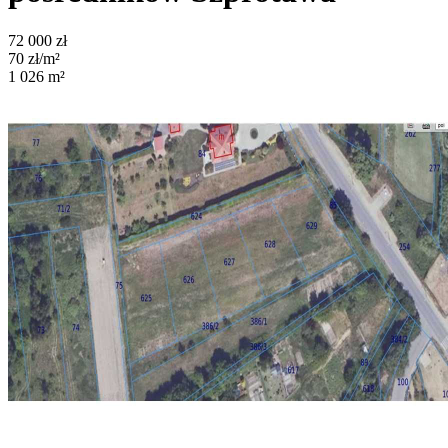
72 000
zł
70
zł/m²
1 026
m²