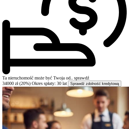
Ta nieruchomość może być
Twoja od..
sprawdź
34000 zł (20%)
Okres spłaty: 30 lat
Sprawdź zdolność kredytową