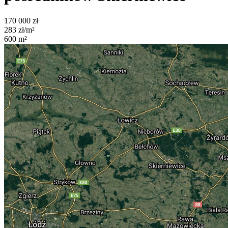
170 000
zł
283
zł/m²
600
m²