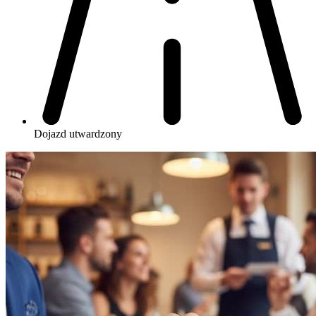
Dojazd
utwardzony