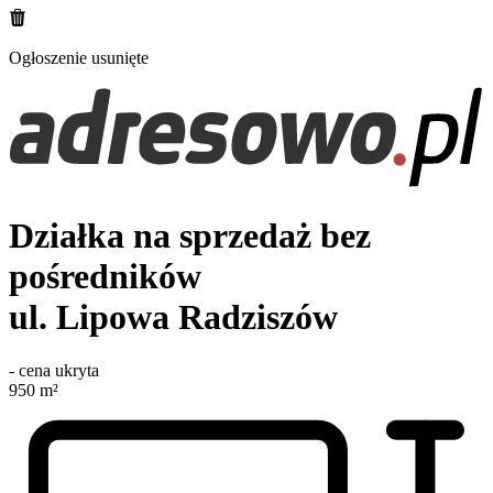
Ogłoszenie usunięte
Działka na sprzedaż bez
pośredników
ul. Lipowa
Radziszów
-
cena ukryta
950
m²