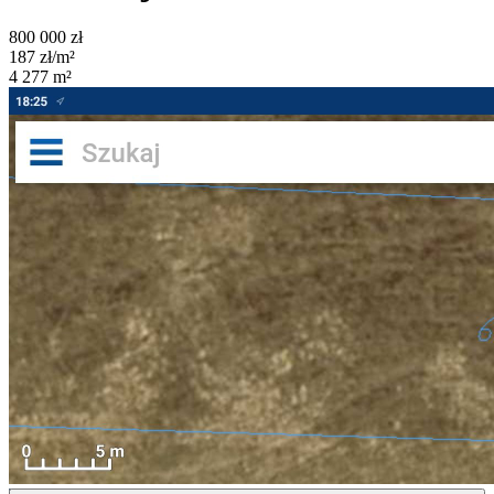
800 000
zł
187
zł/m²
4 277
m²