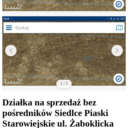
1
/
5
Działka na sprzedaż bez
pośredników
Siedlce Piaski
Starowiejskie
ul. Żaboklicka