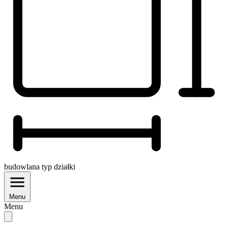
budowlana
typ działki
Menu
Menu