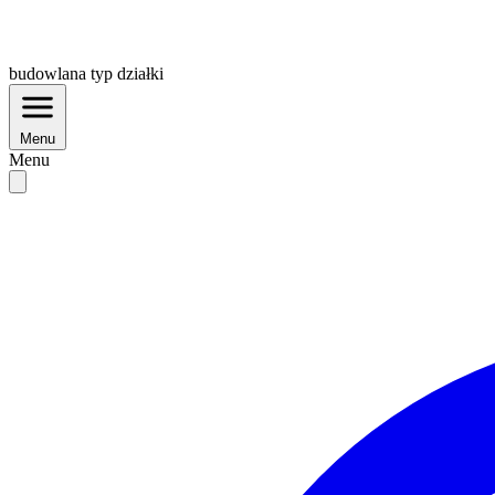
budowlana
typ działki
Menu
Menu