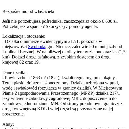
Bezpośrednio od właściciela
Jeśli nie potrzebujesz pośrednika, zaoszczędzisz około 6 600 zł.
Potrzebujesz wsparcia? Skorzystaj z pomocy agenta.
Lokalizacja i otoczenie:
- Działka o numerze ewidencyjnym 217/1, położona w
miejscowości
Swoboda
, gm. Niemce, zaledwie 20 minut jazdy od
Lublina i Łęcznej. W najbliższej okolicy tereny zielone oraz las (1,5
km). Dojazd drogą asfaltową, z szybkim dostępem do drogi
krajowej 82 oraz 19.
Dane działki:
- Powierzchnia 1863 m² (18 ar), kształt regularny, prostokątny.
Teren płaski, dobrze nasłoneczniony. Działka uzbrojona w prąd,
wodę i światłowód (przyłącza w granicy działki). W Miejscowym
Planie Zagospodarowania Przestrzennego (MPZP) działka 217/1
leży w terenie zabudowy zagrodowej MR z dopuszczeniem do
zabudowy jednorodzinnej MN. Od strony południowej graniczy z
drogą wewnętrzną KDL i w tej części są przeznaczone na jej
poszerzenie.
Atuty: