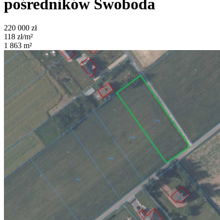
pośredników
Swoboda
220 000
zł
118
zł/m²
1 863
m²