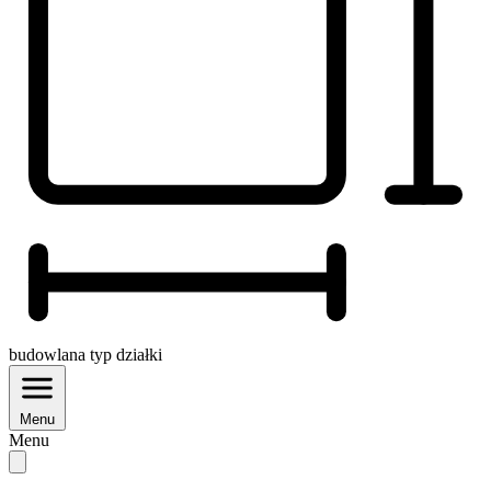
budowlana
typ działki
Menu
Menu