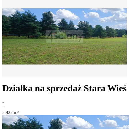
Działka na sprzedaż
Stara Wieś
-
-
2 922
m²