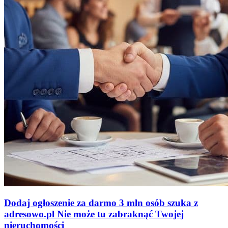
Dodaj ogłoszenie za darmo
3 mln osób szuka z
adresowo
.
pl
Nie może tu zabraknąć
Twojej
nieruchomości