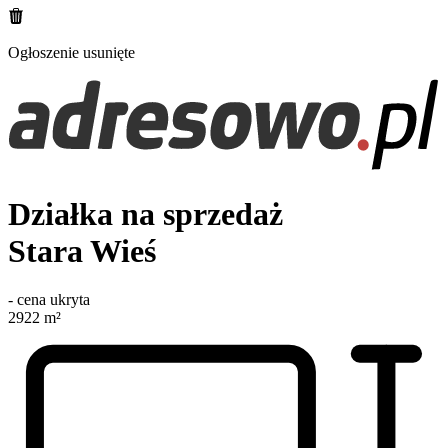
Ogłoszenie usunięte
Działka na sprzedaż
Stara Wieś
-
cena ukryta
2922
m²