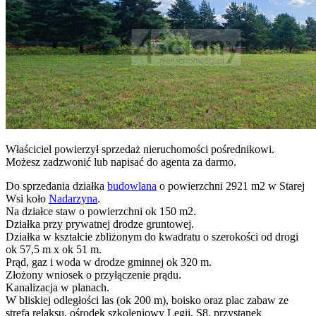
Właściciel powierzył sprzedaż nieruchomości pośrednikowi.
Możesz zadzwonić lub napisać do agenta za darmo.
Do sprzedania działka
budowlana
o powierzchni 2921 m2 w Starej
Wsi koło
Nadarzyna
.
Na działce staw o powierzchni ok 150 m2.
Działka przy prywatnej drodze gruntowej.
Działka w kształcie zbliżonym do kwadratu o szerokości od drogi
ok 57,5 m x ok 51 m.
Prąd, gaz i woda w drodze gminnej ok 320 m.
Złożony wniosek o przyłączenie prądu.
Kanalizacja w planach.
W bliskiej odległości las (ok 200 m), boisko oraz plac zabaw ze
strefą relaksu, ośrodek szkoleniowy Legii, S8, przystanek